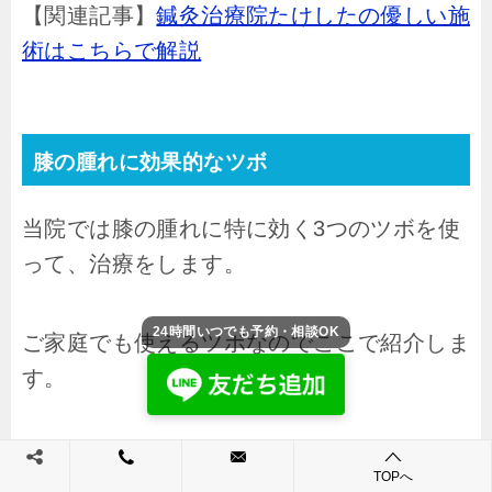
【関連記事】
鍼灸治療院たけしたの優しい施
術はこちらで解説
膝の腫れに効果的なツボ
当院では膝の腫れに特に効く3つのツボを使
って、治療をします。
24時間いつでも予約・相談OK
ご家庭でも使えるツボなのでここで紹介しま
す。
TOPへ
足三里（あしのさんり）