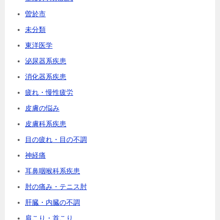
曽於市
未分類
東洋医学
泌尿器系疾患
消化器系疾患
疲れ・慢性疲労
皮膚の悩み
皮膚科系疾患
目の疲れ・目の不調
神経痛
耳鼻咽喉科系疾患
肘の痛み・テニス肘
肝臓・内臓の不調
肩こり・首こり