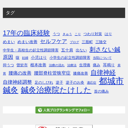
タグ
17年の臨床経験
うつ
つわり対策
はり
きゅう
こり
セルフケア
めまい
めまい改善
三股町
三陰交
ブログ
刺さない鍼
五十肩
中学生・高校生の起立性調節障害
出ない
原因
小児はり
咳
小学生の起立性調節障害
妊婦
当院について
根本改善
耳鳴り
抑うつ
曽於市
生理痛
痛み
治療の流れ
治療法
肩
自律神経
腰痛の改善
腰部脊柱管狭窄症
膝痛改善
胃
都城市
自律神経調整
足のしびれ
逆子
逆子のお灸
適応症
鍼灸
鍼灸治療院たけした
首の痛み