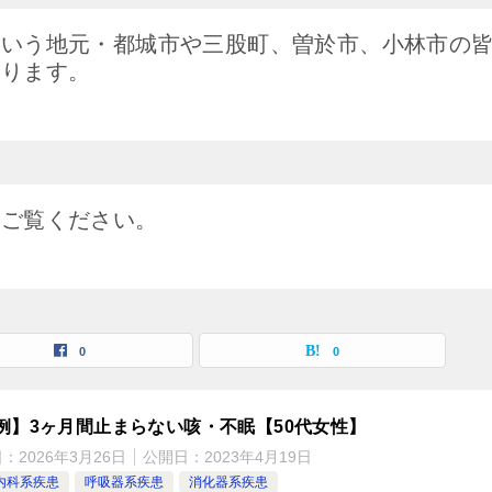
という地元・都城市や三股町、曽於市、小林市の
おります。
にご覧ください。
0
0
例】3ヶ月間止まらない咳・不眠【50代女性】
日：
2026年3月26日
公開日：
2023年4月19日
内科系疾患
呼吸器系疾患
消化器系疾患