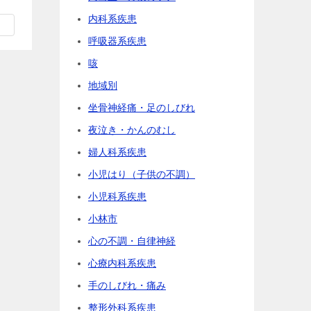
内科系疾患
呼吸器系疾患
咳
地域別
坐骨神経痛・足のしびれ
夜泣き・かんのむし
婦人科系疾患
小児はり（子供の不調）
小児科系疾患
小林市
心の不調・自律神経
心療内科系疾患
手のしびれ・痛み
整形外科系疾患