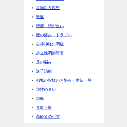
胃腸科系疾患
腎臓
腰痛・腰が重い
膝の痛み・トラブル
自律神経失調症
起立性調節障害
足の悩み
逆子治療
都城の皆様のお悩み・症状一覧
頚性めまい
頭痛
食欲不振
高齢者のケア