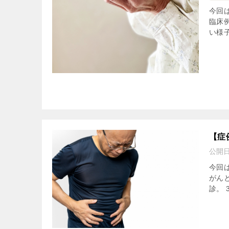
今回は
臨床
い様
【症
公開
今回
がん
診。 