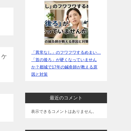
「異常なし」のフワフワするめまい…
ィケ
「首の後ろ」が硬くなっていません
か？都城で17年の鍼灸師が教える原
因と対策
最近のコメント
表示できるコメントはありません。