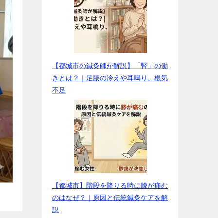
【都城市の鍼灸師が解説】「腎」の働
きとは？｜足腰の冷えや耳鳴り、根気
不足
【都城市】階段を降りる時に膝が痛む
のはなぜ？｜原因と伝統鍼灸ケアを解
説