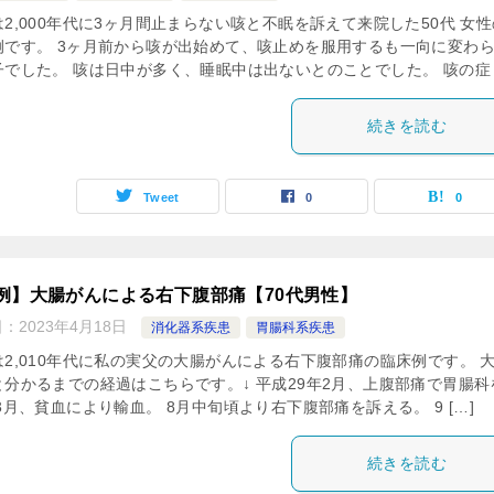
2,000年代に3ヶ月間止まらない咳と不眠を訴えて来院した50代 女性
例です。 3ヶ月前から咳が出始めて、咳止めを服用するも一向に変わ
子でした。 咳は日中が多く、睡眠中は出ないとのことでした。 咳の症 [
続きを読む
Tweet
0
0
例】大腸がんによる右下腹部痛【70代男性】
日：
2023年4月18日
消化器系疾患
胃腸科系疾患
は2,010年代に私の実父の大腸がんによる右下腹部痛の臨床例です。 
と分かるまでの経過はこちらです。↓ 平成29年2月、上腹部痛で胃腸科
3月、貧血により輸血。 8月中旬頃より右下腹部痛を訴える。 9 […]
続きを読む