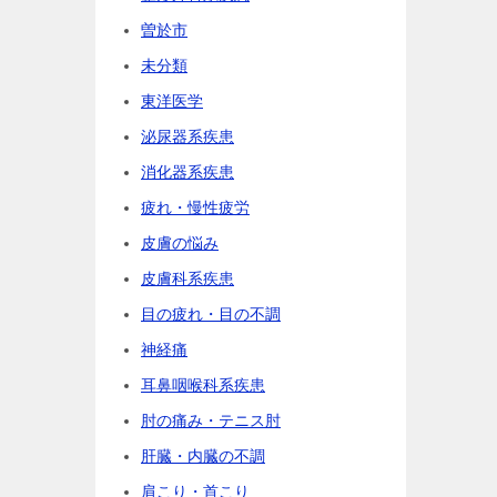
曽於市
未分類
東洋医学
泌尿器系疾患
消化器系疾患
疲れ・慢性疲労
皮膚の悩み
皮膚科系疾患
目の疲れ・目の不調
神経痛
耳鼻咽喉科系疾患
肘の痛み・テニス肘
肝臓・内臓の不調
肩こり・首こり